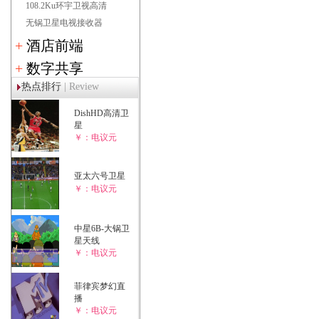
108.2Ku环宇卫视高清
无锅卫星电视接收器
+
酒店前端
+
数字共享
热点排行
| Review
DishHD高清卫
星
￥：电议元
亚太六号卫星
￥：电议元
中星6B-大锅卫
星天线
￥：电议元
菲律宾梦幻直
播
￥：电议元