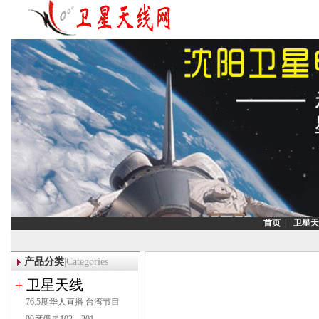
首页
|
卫星天
公告:
沈阳迅驰为您提供沈阳卫星电视安装
产品分类
|Categories
调试,沈阳安装卫星天线,沈阳安装
+
卫星天线
[
76.5度华人直播 台湾节目