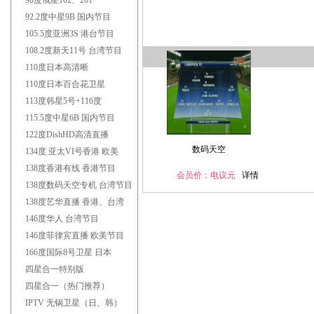
90度俄星102、201
联系电话：1
92.2度中星9B 国内节目
105.5度亚洲3S 港台节目
108.2度新天11号 台湾节目
110度日本高清晰
110度日本百合花卫星
113度韩星5号+116度
115.5度中星6B 国内节目
122度DishHD高清直播
数码天空
134度 亚太VI号香港 欧美
138度香港有线 香港节目
会员价：电议元
详情
138度数码天空专机 台湾节目
138度艺华直播 香港、台湾
146度华人 台湾节目
146度菲律宾直播 欧美节目
166度国际8号卫星 日本
四星合一特别版
四星合一（热门推荐）
IPTV 无锅卫星（日、韩）