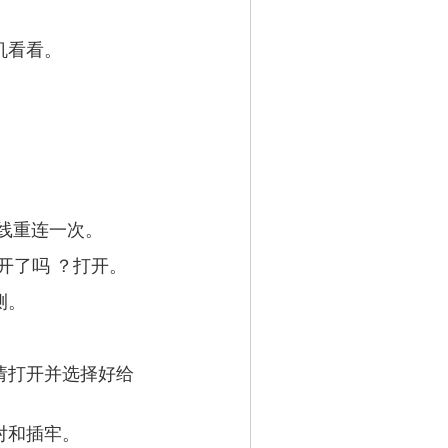
机看看。
线重连一次。
开了吗 ？打开。
测。
。
请打开并选择好给
对和插牢。