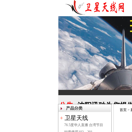
公告:
沈阳迅驰为您提供
产品分类
调试,沈阳安装卫
首页
>
+
卫星天线
76.5度华人直播 台湾节目