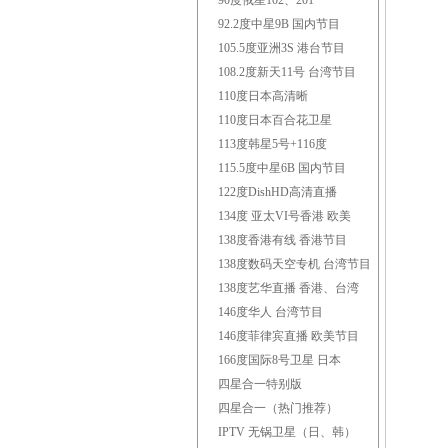
90度俄星102、201
92.2度中星9B 国内节目
105.5度亚洲3S 港台节目
108.2度新天11号 台湾节目
110度日本高清晰
110度日本百合花卫星
113度韩星5号+116度
115.5度中星6B 国内节目
122度DishHD高清直播
134度 亚太VI号香港 欧美
138度香港有线 香港节目
138度数码天空专机 台湾节目
138度艺华直播 香港、台湾
146度华人 台湾节目
146度菲律宾直播 欧美节目
166度国际8号卫星 日本
四星合一特别版
四星合一（热门推荐）
IPTV 无锅卫星（日、韩）