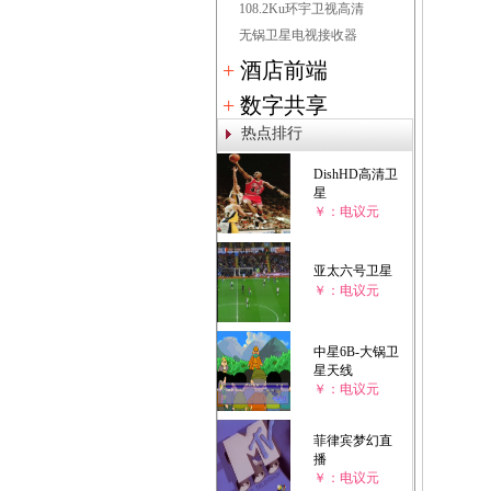
108.2Ku环宇卫视高清
无锅卫星电视接收器
+
酒店前端
+
数字共享
热点排行
DishHD高清卫
星
￥：电议元
亚太六号卫星
￥：电议元
中星6B-大锅卫
星天线
￥：电议元
菲律宾梦幻直
播
￥：电议元