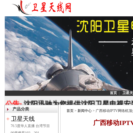
首页
|
卫星天
公告:
沈阳迅驰为您提供沈阳卫星电视安装
产品分类
调试,沈阳安装卫星天线,沈阳安装
首页
>
新闻中心
> 广西移动IPTV网络机
+
卫星天线
[
广西移动IP
76.5度华人直播 台湾节目