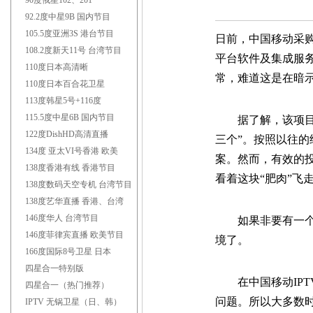
联系电话：1
90度俄星102、201
92.2度中星9B 国内节目
105.5度亚洲3S 港台节目
日前，中国移动采购
108.2度新天11号 台湾节目
平台软件及集成服
110度日本高清晰
常，难道这是在暗示
110度日本百合花卫星
113度韩星5号+116度
115.5度中星6B 国内节目
据了解，该项目异
122度DishHD高清直播
三个”。按照以往的
134度 亚太VI号香港 欧美
案。然而，有效的
138度香港有线 香港节目
看着这块“肥肉”飞走
138度数码天空专机 台湾节目
138度艺华直播 香港、台湾
146度华人 台湾节目
如果非要有一个确
146度菲律宾直播 欧美节目
境了。
166度国际8号卫星 日本
四星合一特别版
在中国移动IPT
四星合一（热门推荐）
问题。所以大多数
IPTV 无锅卫星（日、韩）