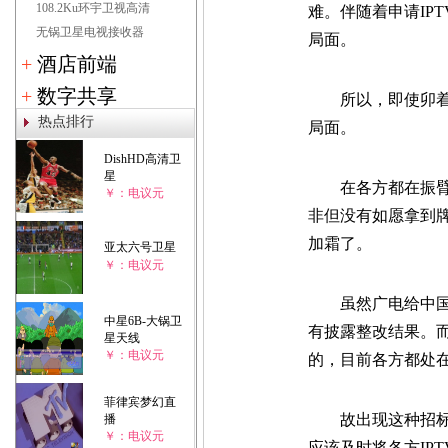
108.2Ku环宇卫视高清
难。伴随着申请IP
无锅卫星电视接收器
局面。
+
酒店前端
+
数字共享
所以，即使卯着劲
热点排行
局面。
DishHD高清卫
星
在各方都在振臂高
￥：电议元
非但没有如愿拿到
加霜了。
亚太六号卫星
￥：电议元
虽然广电给中国移
中星6B-大锅卫
有披露整改结果。而
星天线
￥：电议元
的，目前各方都处
菲律宾梦幻直
故出现这种招标异
播
￥：电议元
应该及时将各方IP