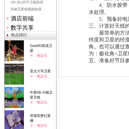
108.2Ku环宇卫视高清
4、防水胶带，
无锅卫星电视接收器
水处理。
+
酒店前端
5、预备好电源
三、计算好天线
+
数字共享
最简单的方法是
热点排行
纬度和卫星的经
DishHD高清卫
角。也可以通过
星
为：极化角=卫星
￥：电议元
五、准备好节目
亚太六号卫星
￥：电议元
中星6B-大锅卫
星天线
￥：电议元
菲律宾梦幻直
播
￥：电议元