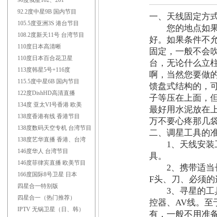
90度俄星102、201
92.2度中星9B 国内节目
一、天线固定方
105.5度亚洲3S 港台节目
您的地点如果可
108.2度新天11号 台湾节目
好。如果条件不
110度日本高清晰
固定，一般不会
110度日本百合花卫星
台，无论什么立
113度韩星5号+116度
啊，当然您要做的
115.5度中星6B 国内节目
馈盘式结构的，
122度DishHD高清直播
子等压在上面，
134度 亚太VI号香港 欧美
最好用水泥放在
138度香港有线 香港节目
万不要心疼那几
138度数码天空专机 台湾节目
二、调星工具的
138度艺华直播 香港、台湾
1、天线安装工
146度华人 台湾节目
具。
146度菲律宾直播 欧美节目
2、携带适当长
166度国际8号卫星 日本
F头、刀、必须的
四星合一特别版
3、寻星的工具
四星合一（热门推荐）
控器、AV线。
IPTV 无锅卫星（日、韩）
有，一般不用准