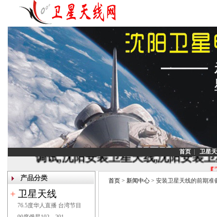
公告:
沈阳迅驰为您提供沈阳卫星电视安装
首页
|
卫星天
调试,沈阳安装卫星天线,沈阳安装
[
产品分类
首页
>
新闻中心
> 安装卫星天线的前期准
联系电话：1
+
卫星天线
76.5度华人直播 台湾节目