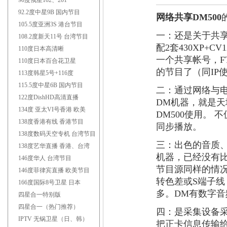
联系电话：1
90度俄星102、201
92.2度中星9B 国内节目
网络共享
DM500
105.5度亚洲3S 港台节目
一：还是关于共
108.2度新天11号 台湾节目
配2套430XP+
110度日本高清晰
一个共享帐号，FT
110度日本百合花卫星
的节目了（同IP
113度韩星5号+116度
115.5度中星6B 国内节目
二：通过网络与电
122度DishHD高清直播
DM机器，就是天壤
134度 亚太VI号香港 欧美
DM500使用。
138度香港有线 香港节目
同步播放。
138度数码天空专机 台湾节目
三：出色的音质、
138度艺华直播 香港、台湾
机器，已经没有
146度华人 台湾节目
节目源同样的情况
146度菲律宾直播 欧美节目
转色差或S端子线
166度国际8号卫星 日本
多。DM有数字音
四星合一特别版
四星合一（热门推荐）
四：是采集设备采
IPTV 无锅卫星（日、韩）
把正卡信息传输