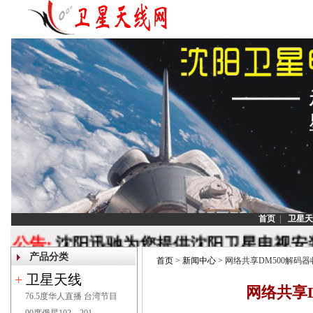
首页
|
卫星天
公告:
沈阳迅驰为您提供沈阳卫星电视安装
产品分类
调试,沈阳安装卫星天线,沈阳安装
首页
>
新闻中心
> 网络共享DM500解码
+
卫星天线
[
网络共享
76.5度华人直播 台湾节目