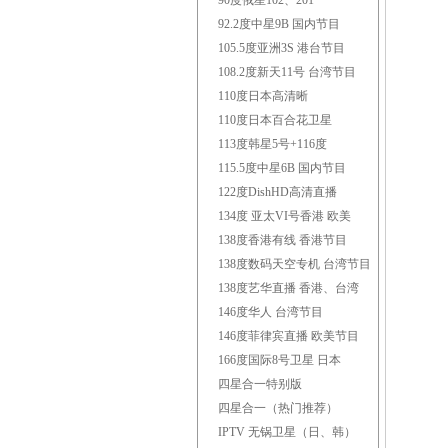
90度俄星102、201
92.2度中星9B 国内节目
105.5度亚洲3S 港台节目
108.2度新天11号 台湾节目
110度日本高清晰
110度日本百合花卫星
113度韩星5号+116度
115.5度中星6B 国内节目
122度DishHD高清直播
134度 亚太VI号香港 欧美
138度香港有线 香港节目
138度数码天空专机 台湾节目
138度艺华直播 香港、台湾
146度华人 台湾节目
146度菲律宾直播 欧美节目
166度国际8号卫星 日本
四星合一特别版
四星合一（热门推荐）
IPTV 无锅卫星（日、韩）