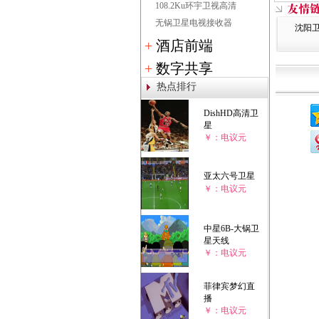
108.2Ku环宇卫视高清
无锅卫星电视接收器
沈阳
+
酒店前端
+
数字共享
热点排行
DishHD高清卫
星
￥：电议元
亚太六号卫星
￥：电议元
中星6B-大锅卫
星天线
￥：电议元
菲律宾梦幻直
播
￥：电议元