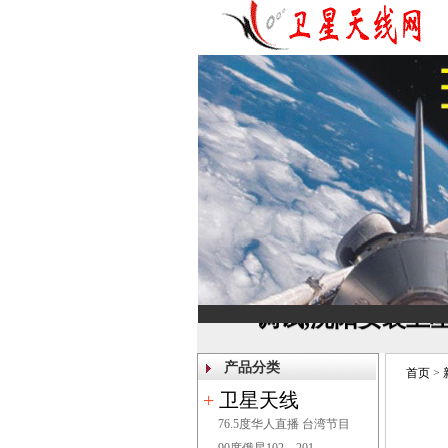
公告:
沈阳迅驰为您提供
调试,沈阳安装卫
产品分类
首页
>
+
卫星天线
76.5度华人直播 台湾节目