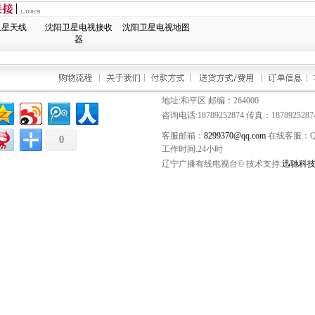
卫星天线
沈阳卫星电视接收
沈阳卫星电视地图
器
地址:和平区 邮编：264000
咨询电话:
18789252874
传真：1878925287
客服邮箱：
8299370@qq.com
在线客服：
Q
0
工作时间:24小时
辽宁广播有线电视台© 技术支持:
迅驰科