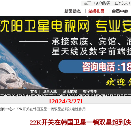
沈阳卫星电视安装,沈阳卫星天线安装,沈阳
<
星天线,沈阳安装卫星电视接收器,宾馆酒店
首页
|
卫星天线
|
酒店前端
|
数字共享
|
[2024/3/27]
新闻中心
> 22K开关在韩国卫星一锅双星起到决定性作用
联系电话：187-8925-2874
22K开关在韩国卫星一锅双星起到