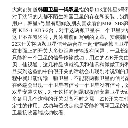
大家都知道
韩国卫星一锅双星
指的是113度韩星5号
对于沈阳的人都不陌生韩国卫星的存在和安装，沈
用户，韩星5号里有朝鲜族朋友喜欢看的MBC SBS
有 KBS-1 KBS-2台，对于这两颗卫星在一个卫星
这里不在累述啦，具体看前面写到的文章。安装韩
22K开关将两颗卫星信号融合在一起传输给韩国卫
在市面上的开关大多短距离传输没有问题，一旦长
只能将一个卫星的信号传输成功，用过的22K开关
贝，佳视通，这几种品牌就视贝和佳讯稍微做工好
旦买到这些的中的假开关的话就会出现刚才说到的
程中就只能传输一颗卫星，不能将两颗卫星的信号
在终端会出现一个卫星有信号一个卫星没有信号，
双星安装失败，对于这样的问题我提醒安装卫星天
多备用几个这样的开关以备不时之需。22K开关在
定性的作用。成功与否决定他是否能将两颗卫星的
卫星接收器端成功收看。