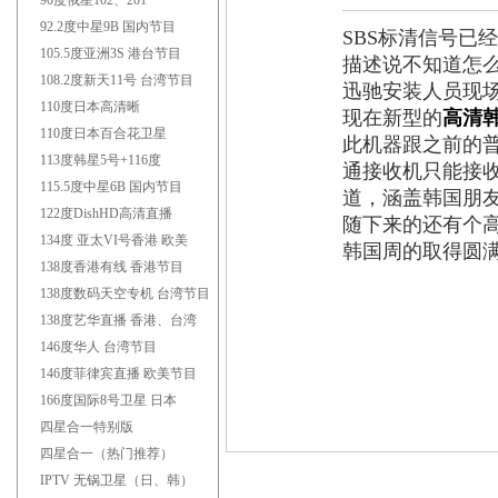
90度俄星102、201
联系电话：1
92.2度中星9B 国内节目
SBS标清信号已
105.5度亚洲3S 港台节目
描述说不知道怎
108.2度新天11号 台湾节目
迅驰安装人员现场
110度日本高清晰
现在新型的
高清
110度日本百合花卫星
此机器跟之前的普
113度韩星5号+116度
通接收机只能接收
115.5度中星6B 国内节目
道，涵盖韩国朋友喜
122度DishHD高清直播
随下来的还有个高
134度 亚太VI号香港 欧美
韩国周的取得圆
138度香港有线 香港节目
138度数码天空专机 台湾节目
138度艺华直播 香港、台湾
146度华人 台湾节目
146度菲律宾直播 欧美节目
166度国际8号卫星 日本
四星合一特别版
四星合一（热门推荐）
IPTV 无锅卫星（日、韩）