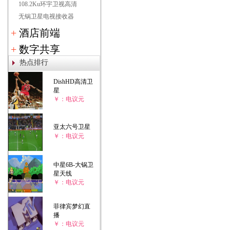
108.2Ku环宇卫视高清
无锅卫星电视接收器
+
酒店前端
+
数字共享
热点排行
DishHD高清卫
星
￥：电议元
亚太六号卫星
￥：电议元
中星6B-大锅卫
星天线
￥：电议元
菲律宾梦幻直
播
￥：电议元