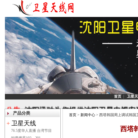
首页
|
卫星天
公告:
沈阳迅驰为您提供沈阳卫星电视安装
产品分类
首页
>
新闻中心
> 西塔韩国周上调试韩国
调试,沈阳安装卫星天线,沈阳安装
+
卫星天线
[
西塔
76.5度华人直播 台湾节目